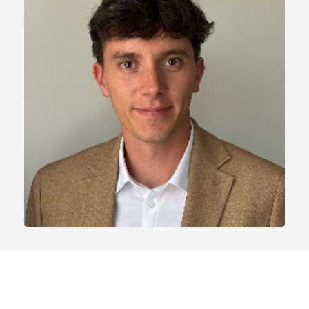
Clément POINCE
Chargé d'affaires
5 ans d'expérience en tant qu'analyste en
M&A
cpoince@unikap.fr
Linkedin