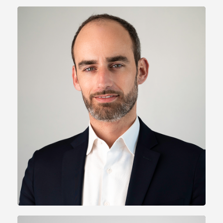
Theo SCHWARTZ
Directeur
Auvergne-Rhône-Alpes / PACA
15 ans en opérations de M&A et Private Equity
tschwartz@unikap.fr
Linkedin