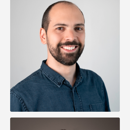
Florian CONCA
Directeur
Normandie / Ile-de-France
10 ans de conseil stratégique et de
financement de PME et Startup
fconca@unikap.fr
Linkedin