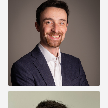
Théo PODEUR
Responsable de missions M&A Bretagne
3 ans d'expérience en Transactions Services et
conseils financier
tpodeur@unikap.fr
Linkedin